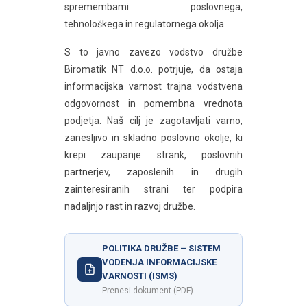
spremembami poslovnega,
tehnološkega in regulatornega okolja.
S to javno zavezo vodstvo družbe
Biromatik NT d.o.o. potrjuje, da ostaja
informacijska varnost trajna vodstvena
odgovornost in pomembna vrednota
podjetja. Naš cilj je zagotavljati varno,
zanesljivo in skladno poslovno okolje, ki
krepi zaupanje strank, poslovnih
partnerjev, zaposlenih in drugih
zainteresiranih strani ter podpira
nadaljnjo rast in razvoj družbe.
POLITIKA DRUŽBE – SISTEM
VODENJA INFORMACIJSKE
VARNOSTI (ISMS)
Prenesi dokument (PDF)