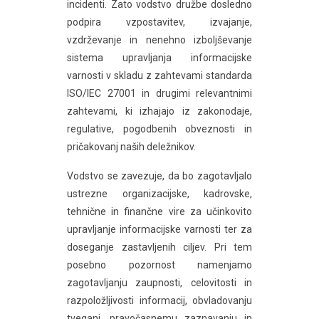
incidenti. Zato vodstvo družbe dosledno
podpira vzpostavitev, izvajanje,
vzdrževanje in nenehno izboljševanje
sistema upravljanja informacijske
varnosti v skladu z zahtevami standarda
ISO/IEC 27001 in drugimi relevantnimi
zahtevami, ki izhajajo iz zakonodaje,
regulative, pogodbenih obveznosti in
pričakovanj naših deležnikov.
Vodstvo se zavezuje, da bo zagotavljalo
ustrezne organizacijske, kadrovske,
tehnične in finančne vire za učinkovito
upravljanje informacijske varnosti ter za
doseganje zastavljenih ciljev. Pri tem
posebno pozornost namenjamo
zagotavljanju zaupnosti, celovitosti in
razpoložljivosti informacij, obvladovanju
tveganj, pravočasnemu zaznavanju in