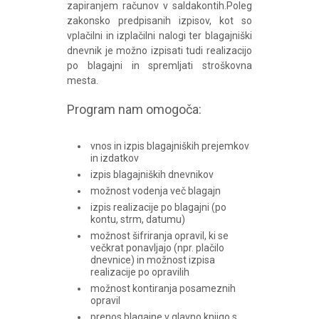
zapiranjem računov v saldakontih.Poleg
zakonsko predpisanih izpisov, kot so
vplačilni in izplačilni nalogi ter blagajniški
dnevnik je možno izpisati tudi realizacijo
po blagajni in spremljati stroškovna
mesta.
Program nam omogoča:
vnos in izpis blagajniških prejemkov
in izdatkov
izpis blagajniških dnevnikov
možnost vodenja več blagajn
izpis realizacije po blagajni (po
kontu, strm, datumu)
možnost šifriranja opravil, ki se
večkrat ponavljajo (npr. plačilo
dnevnice) in možnost izpisa
realizacije po opravilih
možnost kontiranja posameznih
opravil
prenos blagajne v glavno knjigo s