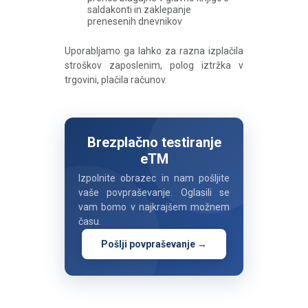
saldakonti in zaklepanje
prenesenih dnevnikov
Uporabljamo ga lahko za razna izplačila
stroškov zaposlenim, polog iztržka v
trgovini, plačila računov.
Brezplačno testiranje
eTM
Izpolnite obrazec in nam pošljite
vaše povpraševanje. Oglasili se
vam bomo v najkrajšem možnem
času.
Pošlji povpraševanje →