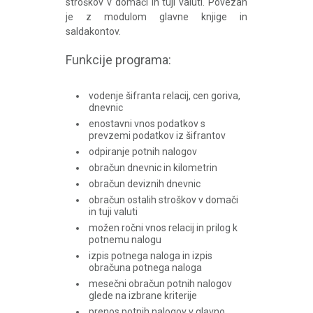
stroškov v domači in tuji valuti. Povezan
je z modulom glavne knjige in
saldakontov.
Funkcije programa:
vodenje šifranta relacij, cen goriva,
dnevnic
enostavni vnos podatkov s
prevzemi podatkov iz šifrantov
odpiranje potnih nalogov
obračun dnevnic in kilometrin
obračun deviznih dnevnic
obračun ostalih stroškov v domači
in tuji valuti
možen ročni vnos relacij in prilog k
potnemu nalogu
izpis potnega naloga in izpis
obračuna potnega naloga
mesečni obračun potnih nalogov
glede na izbrane kriterije
prenos potnih nalogov v glavno