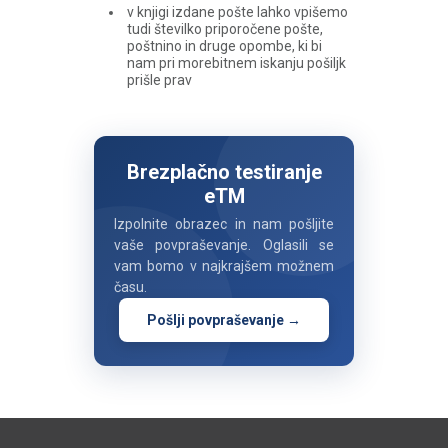
v knjigi izdane pošte lahko vpišemo
tudi številko priporočene pošte,
poštnino in druge opombe, ki bi
nam pri morebitnem iskanju pošiljk
prišle prav
Brezplačno testiranje
eTM
Izpolnite obrazec in nam pošljite
vaše povpraševanje. Oglasili se
vam bomo v najkrajšem možnem
času.
Pošlji povpraševanje →