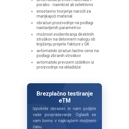
porabo - naenkrat ali selektivno
enostavno tvorjenje naročil za
manjkajoči material
obračun proizvodnje na podlagi
nastavljenih parametrov
možnost evidentiranja direktnih
stroškov na delovnem nalogu ob
knjiženju prejete fakture v GK
avtomatski izračun lastne cene na
podlagi zbranih stroškov
avtomatski prevzem izdelkov iz
proizvodnje na skladišče
Brezplačno testiranje
eTM
Izpolnite obrazec in nam pošljite
vaše povpraševanje. Oglasili se
vam bomo v najkrajšem možnem
času.