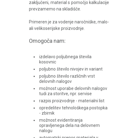
zaključeni, material s pomočjo kalkulacije
prevzamemo na skladišče.
Primeren je za vodenje naročniške, malo-
ali velikoserijske proizvodnje.
Omogoča nam:
izdelavo poljubnega števila
kosovnic
poljubno število nivojev in variant
poljubno število različnih vrst
delovnih nalogov
možnost uporabe delovnih nalogov
tudi za storitve, npr. servise
razpis proizvodnje - materialni list
opredelitev tehnološkega postopka
- zbirnik
možnost evidentiranja
opravljenega dela na delovnem
nalogu
avtomatski prenos materiala v